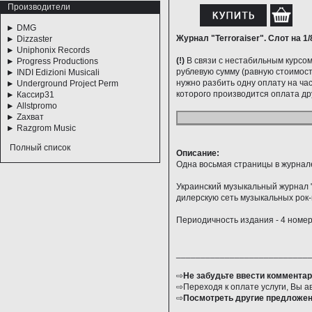
Производители
DMG
Журнал "Terroraiser". Слот на 1
Dizzaster
Uniphonix Records
(!)
В связи с нестабильным курсом
Progress Productions
рублевую сумму (равную стоимости
INDI Edizioni Musicali
нужно разбить одну оплату на час
Underground Project Perm
которого производится оплата др
Кассир31
Allstpromo
Zахват
Razgrom Music
Полный список
Описание:
Одна восьмая страницы в журнале 
Украинский музыкальный журнал "
дилерскую сеть музыкальных рок-
Периодичность издания - 4 номер
___________________________
⇨
Не забудьте ввести комментар
⇨Переходя к оплате услуги, Вы а
⇨
Посмотреть другие предложен