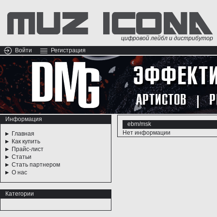
цифровой лейбл и дистрибутор
Войти
Регистрация
Информация
ebm/msk
Нет информации
Главная
Как купить
Прайс-лист
Статьи
Стать партнером
О нас
Категории