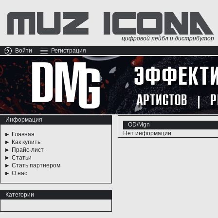
цифровой лейбл и дистрибутор
Войти
Регистрация
Информация
OD/Mgn
Нет информации
Главная
Как купить
Прайс-лист
Статьи
Стать партнером
О нас
Категории