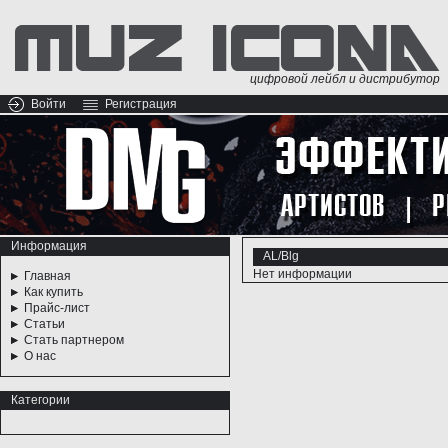
цифровой лейбл и дистрибутор
Войти
Регистрация
Информация
AL/Blg
Нет информации
Главная
Как купить
Прайс-лист
Статьи
Стать партнером
О нас
Категории