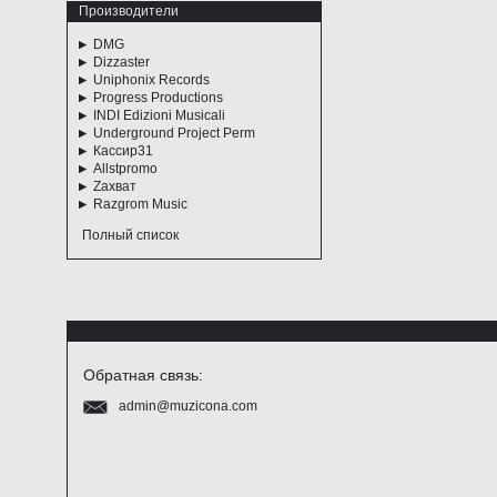
Производители
DMG
Dizzaster
Uniphonix Records
Progress Productions
INDI Edizioni Musicali
Underground Project Perm
Кассир31
Allstpromo
Zахват
Razgrom Music
Полный список
Обратная связь:
admin@muzicona.com