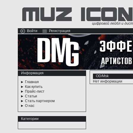
цифровой лейбл и дис
Войти
Регистрация
Информация
OD/Msk
Нет информации
Главная
Как купить
Прайс-лист
Статьи
Стать партнером
О нас
Категории