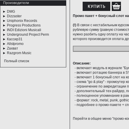
Производители
DMG
Промо пакет + бонусный слот н
Dizzaster
Uniphonix Records
(!)
В связи с нестабильным курсом
Progress Productions
рублевую сумму (равную стоимости
INDI Edizioni Musicali
нужно разбить одну оплату на час
Underground Project Perm
которого производится оплата др
Кассир31
Allstpromo
Zахват
Razgrom Music
Полный список
Описание:
- включает модуль в журнале "Бун
- включает ротацию баннера в SY
- включает 1 бонусный слот на к
- схема "go & play" - промоутер 
- ограничение по аккредитации п
- дополнительный тех-райдер, по
- полноценное упоминание в рам
- формат: rock, metal, punk, gothic,
-
подробнее о промо-пакете + с
Перейти в общее меню "промо-ко
___________________________