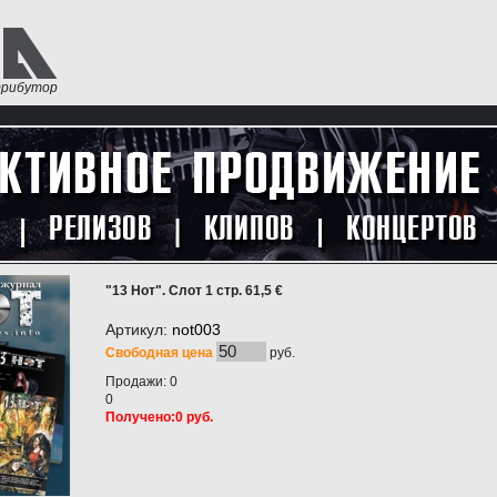
трибутор
"13 Нот". Слот 1 стр. 61,5 €
Артикул:
not003
Свободная цена
руб.
Продажи: 0
0
Получено:0 руб.