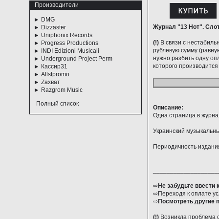
Производители
DMG
Журнал "13 Нот". Слот
Dizzaster
Uniphonix Records
(!)
В связи с нестабильн
Progress Productions
рублевую сумму (равную
INDI Edizioni Musicali
нужно разбить одну опл
Underground Project Perm
которого производится 
Кассир31
Allstpromo
Zахват
Razgrom Music
Полный список
Описание:
Одна страница в журнал
Украинский музыкальны
Периодичность издания 
___________________
⇨
Не забудьте ввести 
⇨Переходя к оплате ус
⇨
Посмотреть другие 
(!)
Возникла проблема с